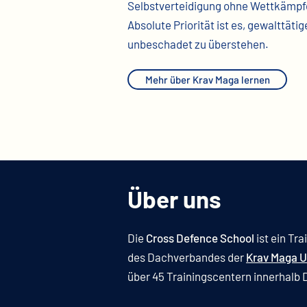
Selbstverteidigung ohne Wettkämpf
Absolute Priorität ist es, gewalttäti
unbeschadet zu überstehen.
Mehr über Krav Maga lernen
Über uns
Die
Cross Defence School
ist ein Tr
des Dachverbandes der
Krav Maga U
über 45 Trainingscentern innerhalb