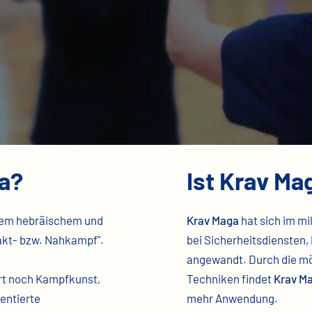
ga?
Ist Krav Ma
em hebräischem und
Krav Maga
hat sich im mi
akt- bzw. Nahkampf".​
bei Sicherheitsdiensten, 
angewandt. Durch die mög
t noch Kampfkunst,
Techniken findet
Krav M
entierte
mehr Anwendung.