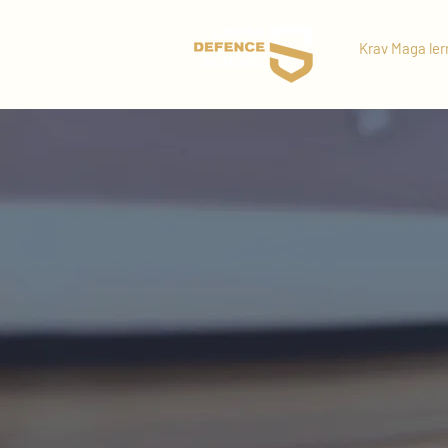
Krav Maga le
SELBS
IST U