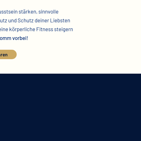
stsein stärken, sinnvolle
tz und Schutz deiner Liebsten
eine körperliche Fitness steigern
 komm vorbei!
aren