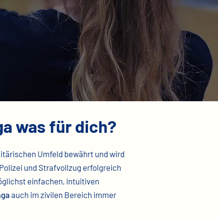
ga was für dich?
litärischen Umfeld bewährt und wird
Polizei und Strafvollzug erfolgreich
lichst einfachen, intuitiven
aga
auch im zivilen Bereich immer