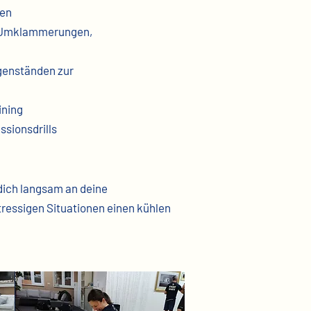
den
, Umklammerungen,
egenständen
zur
ining
ssionsdrills
, dich langsam an deine
tressigen Situationen einen kühlen