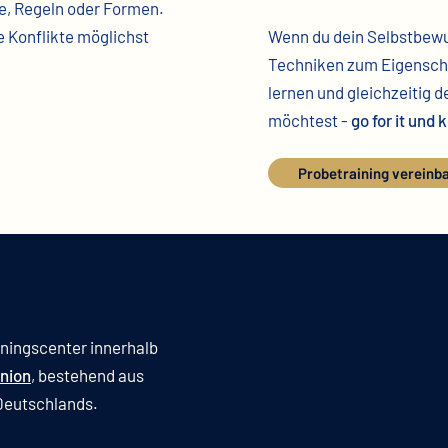
e, Regeln oder Formen.
ge Konflikte möglichst
Wenn du dein Selbstbewus
Techniken zum Eigenschu
lernen
und gleichzeitig d
möchtest -
go for it und
Probetraining vereinb
ainingscenter innerhalb
nion
, bestehend aus
 Deutschlands.