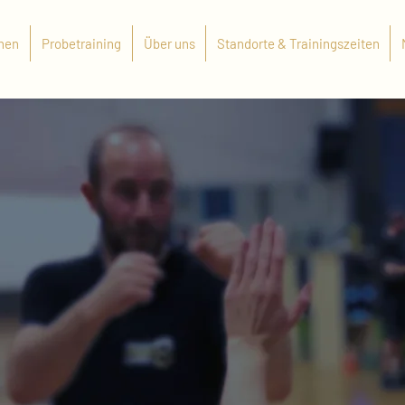
rnen
Probetraining
Über uns
Standorte & Trainingszeiten
TVERTEID
NSER DING.